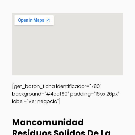
[get_boton_ficha identificador="780"
background="#4caf50" padding="16px 26px"
label="Ver negocio"]
Mancomunidad
Residuos Solidos De La