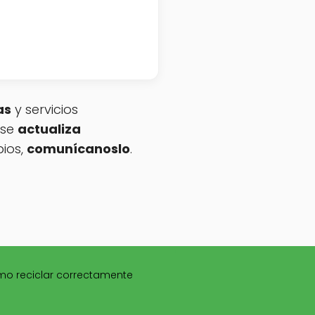
as
y servicios
 se
actualiza
ios,
comunícanoslo
.
mo reciclar correctamente