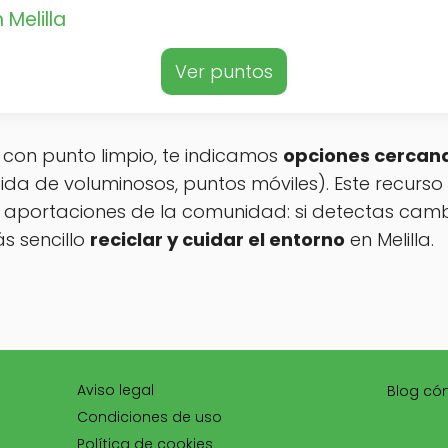
 Melilla
Ver puntos
a con punto limpio, te indicamos
opciones cercan
da de voluminosos, puntos móviles). Este recurso
 aportaciones de la comunidad: si detectas camb
s sencillo
reciclar y cuidar el entorno
en Melilla.
Aviso legal
Blog có
Condiciones de uso
Política de cookies