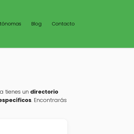
utónomas
Blog
Contacto
na tienes un
directorio
específicos
. Encontrarás