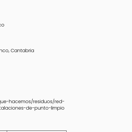
co
anco, Cantabria
que-hacemos/residuos/red-
talaciones-de-punto-limpio