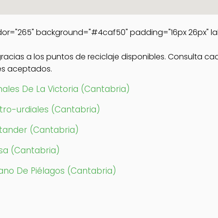
dor="265" background="#4caf50" padding="16px 26px" la
 gracias a los puntos de reciclaje disponibles. Consulta 
les aceptados.
ales De La Victoria (Cantabria)
tro-urdiales (Cantabria)
ntander (Cantabria)
esa (Cantabria)
jano De Piélagos (Cantabria)