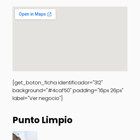
[get_boton_ficha identificador="312"
background="#4caf50" padding="16px 26px"
label="Ver negocio"]
Punto Limpio