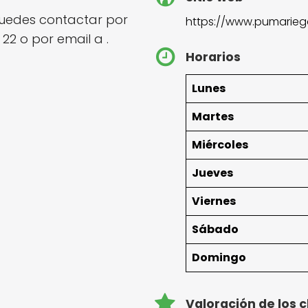
uedes contactar por
https://www.pumarie
 22 o por email a .
Horarios
Lunes
Martes
Miércoles
Jueves
Viernes
Sábado
Domingo
Valoración de los c