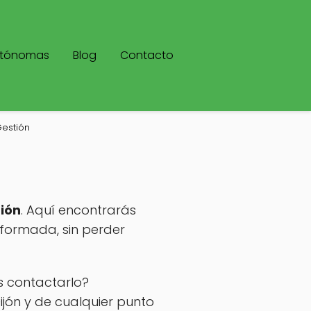
utónomas
Blog
Contacto
estión
ión
. Aquí encontrarás
nformada, sin perder
s contactarlo?
ón y de cualquier punto